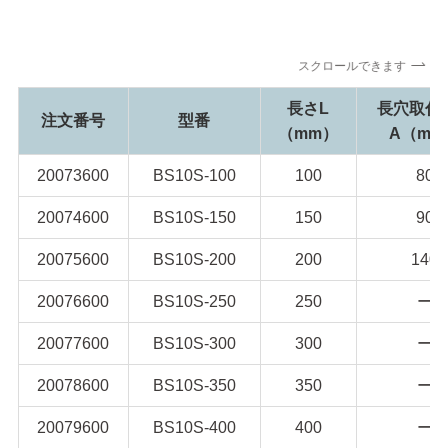
スクロールできます
長さL
長穴取付
注文番号
型番
（mm）
A（mm
20073600
BS10S-100
100
80
20074600
BS10S-150
150
90
20075600
BS10S-200
200
140
20076600
BS10S-250
250
ー
20077600
BS10S-300
300
ー
20078600
BS10S-350
350
ー
20079600
BS10S-400
400
ー