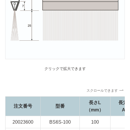
クリックで拡大できます
スクロールできます
長さL
長穴
注文番号
型番
（mm）
A
20023600
BS6S-100
100