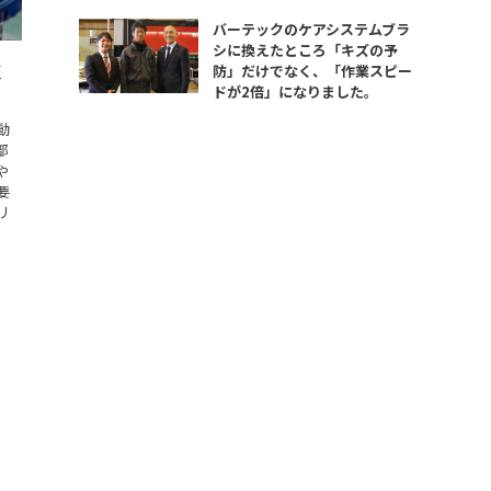
バーテックのケアシステムブラ
シに換えたところ「キズの予
く
防」だけでなく、「作業スピー
ドが2倍」になりました。
！
動
部
や
要
リ