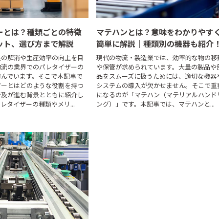
ーとは？種類ごとの特徴
マテハンとは？意味をわかりやす
ット、選び方まで解説
簡単に解説｜種類別の機器も紹介
足の解消や生産効率の向上を目
現代の物流・製造業では、効率的な物の移
物流の業界でのパレタイザーの
や保管が求められています。大量の製品や
進んでいます。そこで本記事で
品をスムーズに扱うためには、適切な機器
ザーとはどのような役割を持つ
システムの導入が欠かせません。そこで重
普及が進む背景とともに紹介し
になるのが「マテハン（マテリアルハンド
レタイザーの種類やメリ...
ング）」です。本記事では、マテハンと...