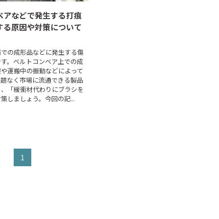
ベアなどで発生する打痕
する原因や対策について
場での成形品などに発生する傷
です。ベルトコンベア上での成
突や運搬中の振動などによって
問題なく市場に流通できる製品
も、「緩衝材代わりにブラシを
策しましょう。今回の記...
1