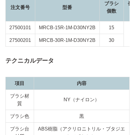
ブラシ
長
注文番号
型番
個数
27500101
MRCB-15R-1M-D30NY2B
15
1
27500201
MRCB-30R-1M-D30NY2B
30
テクニカルデータ
項目
内容
ブラシ材
NY（ナイロン）
質
ブラシ色
黒
ブラシ台
ABS樹脂（アクリロニトリル・ブタジエ