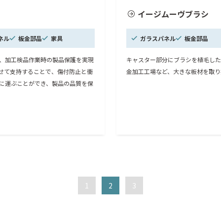
イージムーヴブラシ
ネル
板金部品
家具
ガラスパネル
板金部品
、加工検品作業時の製品保護を実現
キャスター部分にブラシを植毛した
せて支持することで、傷付防止と衝
金加工工場など、大きな板材を取り
に運ぶことができ、製品の品質を保
1
2
3