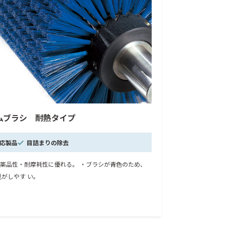
ムブラシ 耐熱タイプ
対応製品
目詰まりの除去
耐薬品性・耐摩耗性に優れる。 ・ブラシが青色のため、
がしやす い。