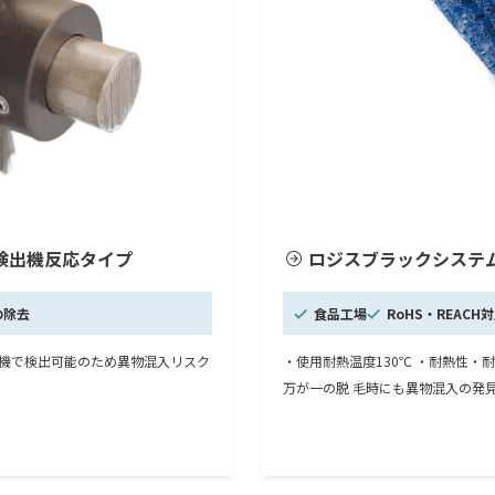
検出機反応タイプ
ロジスブラックシステ
の除去
食品工場
RoHS・REACH
出機で検出可能のため異物混入リスク
・使用耐熱温度130℃ ・耐熱性・
万が一の脱 毛時にも異物混入の発見